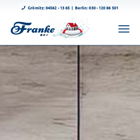
Grömitz:
04562 - 13 65
| Berlin:
030 - 120 86 501